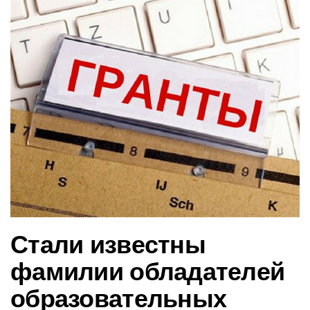
в
и
г
а
ц
и
ю
Стали известны
фамилии обладателей
образовательных