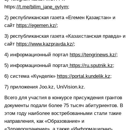
https:
//t.me/bilim_jane_gylym;
2) республиканская газета «Егемен Қазақстан» и
сайт
https://egemen.kz/
;
3) республиканская газета «Казахстанская правда» и
сайт
https://www.kazpravda.kz/;
4) информационный портал
https://tengrinews.kz/
;
5) информационный портал
https://ru.sputnik.kz
;
6) система «Күнделік»
https://portal.kundelik.kz
;
7) приложения Joo.kz, UniVision.kz.
Всего для участия в конкурсе присуждения грантов
документы подали более 75 тысяч абитуриентов. В
этом году наиболее востребованными стали такие
направления, как «Образование» и
«Здравоохранение», а также «Информационно-