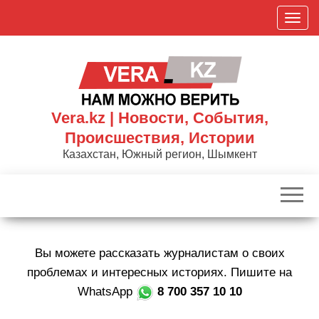
Skip
П
to
о
the
к
content
а
з
а
Vera.kz | Новости, События,
т
Происшествия, Истории
ь
Казахстан, Южный регион, Шымкент
/
С
к
р
ы
Вы можете рассказать журналистам о своих
т
ь
проблемах и интересных историях. Пишите на
н
WhatsApp
8 700 357 10 10
а