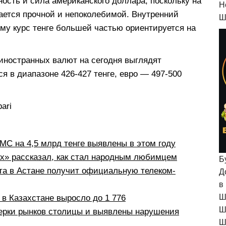
ность и сила американского доллара, поскольку на
H
ется прочной и непоколебимой. Внутренний
Ш
ому курс тенге большей частью ориентируется на
иностранных валют на сегодня выглядят
 в диапазоне 426-427 тенге, евро — 497-500
ari
С на 4,5 млрд тенге выявлены в этом году
рх» рассказал, как стал народным любимцем
Б
а в Астане получит официальную телеком-
Д
в
Ш
в Казахстане выросло до 1 776
Ш
ерки рынков столицы и выявлены нарушения
Ш