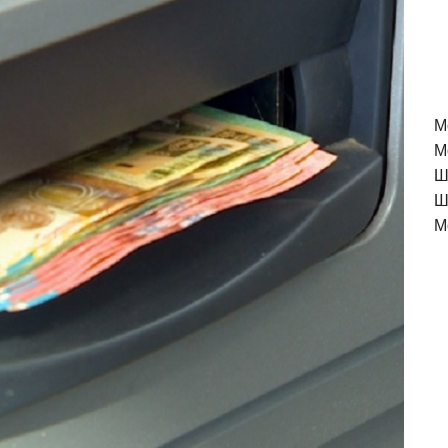
M
М
Ш
Ш
М