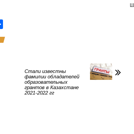
Ш
О
тп
р
а
в
и
Стали известны
фамилии обладателей
ть
образовательных
грантов в Казахстане
2021-2022 гг