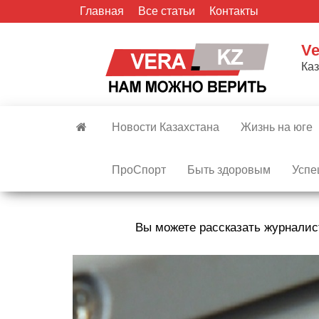
Skip
Главная
Все статьи
Контакты
to
the
Ve
content
Ка
Новости Казахстана
Жизнь на юге
ПроСпорт
Быть здоровым
Успе
Вы можете рассказать журналис