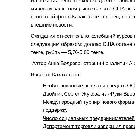
На позиции тенге несколько давит стабиль
мировом валютном рынке валюта США оста
новостной фон в Казахстане спокоен, поэт
внешние новости.
Ожидания относительно колебаний курсов 
следующим образом: доллар США останется
тенге, рубль — 5,76-5,80 тенге.
Автор Анна Бодрова, старший аналитик Alp
Новости Казахстана
:
Необоснованные выплаты средств ОСМ
Двойник Сергея Жукова из «Руки Вве
Международный турнир нового формат
поддержку
Число социальных предпринимателей 
Департамент торговли завершил пров