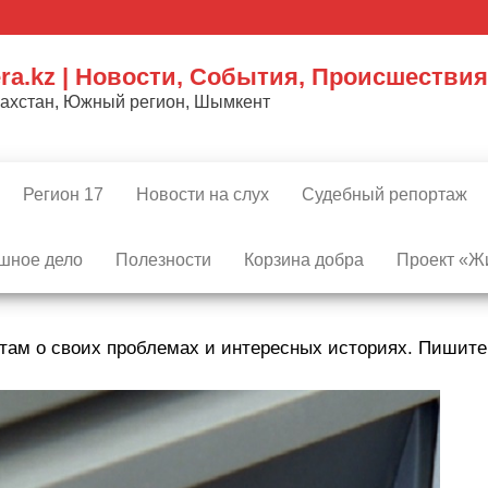
ra.kz | Новости, События, Происшествия
захстан, Южный регион, Шымкент
Регион 17
Новости на слух
Судебный репортаж
шное дело
Полезности
Корзина добра
Проект «Жи
там о своих проблемах и интересных историях. Пишит