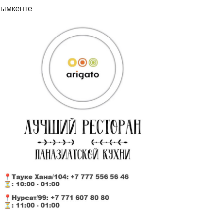
ымкенте