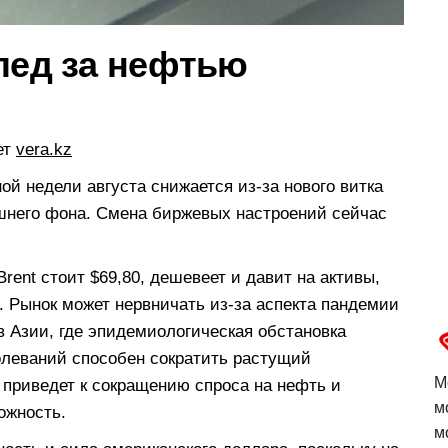
лед за нефтью
ет
vera.kz
ной недели августа снижается из-за нового витка
шнего фона. Смена биржевых настроений сейчас
rent стоит $69,80, дешевеет и давит на активы,
. Рынок может нервничать из-за аспекта пандемии
в Азии, где эпидемиологическая обстановка
олеваний способен сократить растущий
М
 приведет к сокращению спроса на нефть и
м
ожность.
м