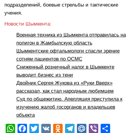
подразделений, боевые стрельбы и тактические
учения.
Новости Шымкента:
Военная техника из Шымкента отправилась на
полигон в Жамбылскую область
Шымкентские офтальмологи спасли зрение
сотням пациентов по ОСМС
Сниженный розничный налог в Шымкенте
выводит бизнес из тени
Двойник Сергея Жукова из «Руки Вверх»
рассказал, как стал народным любимцем
Суд по общежитию. Апелляция приступила к
изучению жалоб госорганов и владельцев
объекта
W
F
T
V
O
T
M
Vi
О