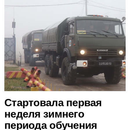
в
и
г
а
ц
и
ю
Стартовала первая
неделя зимнего
периода обучения