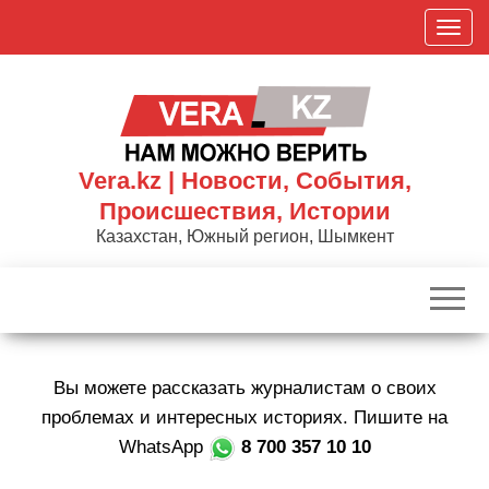
Skip
П
to
о
the
к
content
а
з
а
Vera.kz | Новости, События,
т
Происшествия, Истории
ь
Казахстан, Южный регион, Шымкент
/
С
к
р
ы
Вы можете рассказать журналистам о своих
т
ь
проблемах и интересных историях. Пишите на
н
WhatsApp
8 700 357 10 10
а