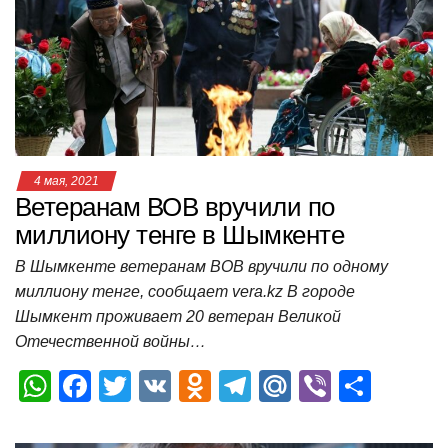
p
o
a
m
в
p
o
ss
и
k
ni
т
ki
ь
4 мая, 2021
Ветеранам ВОВ вручили по
миллиону тенге в Шымкенте
В Шымкенте ветеранам ВОВ вручили по одному
миллиону тенге, сообщает vera.kz В городе
Шымкент проживает 20 ветеран Великой
Отечественной войны…
W
F
T
V
O
T
M
Vi
О
h
a
wi
K
d
el
ail
b
т