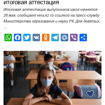
итоговая аттестация
Итоговая аттестация выпускников школ начнется
28 мая, сообщает vera.kz со ссылкой на пресс-службу
Министерства образования и науки РК. Для девятых,
…
W
F
T
V
O
T
M
Vi
О
h
a
wi
K
d
el
ail
b
т
at
c
tt
n
e
.R
er
п
s
e
er
o
gr
u
р
A
b
kl
a
а
p
o
a
m
в
p
o
ss
и
k
ni
т
ki
ь