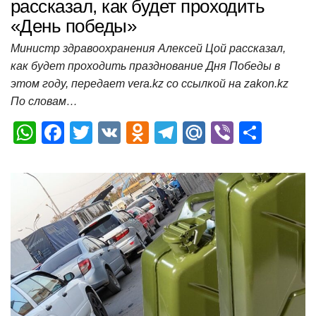
рассказал, как будет проходить
«День победы»
Министр здравоохранения Алексей Цой рассказал,
как будет проходить празднование Дня Победы в
этом году, передает vera.kz со ссылкой на zakon.kz
По словам…
W
F
T
V
O
T
M
Vi
О
h
a
wi
K
d
el
ail
b
т
at
c
tt
n
e
.R
er
п
s
e
er
o
gr
u
р
A
b
kl
a
а
p
o
a
m
в
p
o
ss
и
k
ni
т
ki
ь