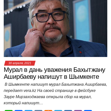
at
c
tt
n
e
.R
er
п
s
e
er
o
gr
u
р
A
b
kl
a
а
p
o
a
m
в
p
o
ss
и
k
ni
т
ki
ь
30 апреля, 2021
Мурал в дань уважения Бахытжану
Аширбаеву напишут в Шымкенте
В Шымкенте напишут мурал Бахытжана Аширбаева,
передает vera.kz На своей странице в фейсбуке
Зауре Мирзаходжаева открыла сбор на мурал,
который напишут…