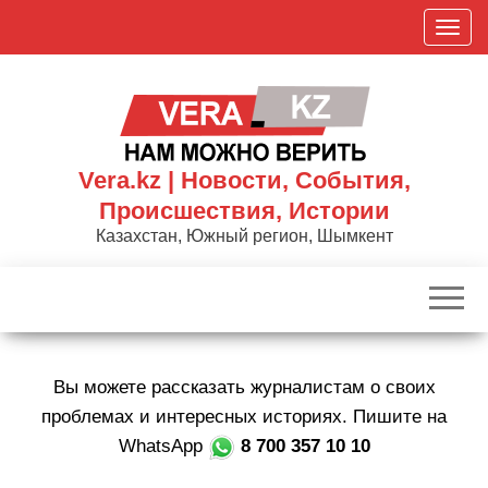
Skip
П
to
о
the
к
content
а
з
а
Vera.kz | Новости, События,
т
Происшествия, Истории
ь
Казахстан, Южный регион, Шымкент
/
С
к
р
ы
Вы можете рассказать журналистам о своих
т
ь
проблемах и интересных историях. Пишите на
н
WhatsApp
8 700 357 10 10
а