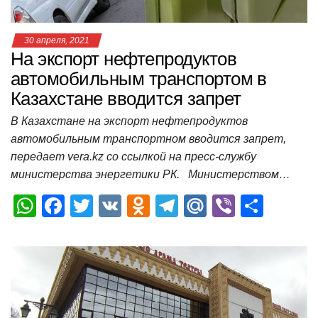
30 апреля, 2021
На экспорт нефтепродуктов
автомобильным транспортом в
Казахстане вводится запрет
В Казахстане на экспорт нефтепродуктов
автомобильным транспортном вводится запрет,
передает vera.kz со ссылкой на пресс-службу
министерства энергетики РК. Министерством…
W
F
T
V
O
T
M
Vi
О
h
a
wi
K
d
el
ail
b
т
at
c
tt
n
e
.R
er
п
s
e
er
o
gr
u
р
A
b
kl
a
а