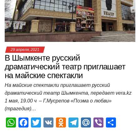
p
o
a
m
в
p
o
ss
и
k
ni
т
ki
ь
29 апреля, 2021
В Шымкенте русский
драматический театр приглашает
на майские спектакли
На майские спектакли приглашает русский
драматический театр Шымкента, передает vera.kz
1 мая, 19.00 ч – Г.Мусрепов «Поэма о любви»
(трагедия)…
W
F
T
V
O
T
M
Vi
О
h
a
wi
K
d
el
ail
b
т