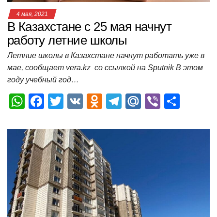
4 мая, 2021
В Казахстане с 25 мая начнут
работу летние школы
Летние школы в Казахстане начнут работать уже в
мае, сообщает vera.kz со ссылкой на Sputnik В этом
году учебный год…
W
F
T
V
O
T
M
Vi
О
h
a
wi
K
d
el
ail
b
т
at
c
tt
n
e
.R
er
п
s
e
er
o
gr
u
р
A
b
kl
a
а
p
o
a
m
в
p
o
ss
и
k
ni
т