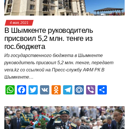
ki
ь
4 мая, 2021
В Шымкенте руководитель
присвоил 5,2 млн. тенге из
гос.бюджета
Из государственного бюджета в Шымкенте
руководитель присвоил 5,2 млн. тенге, передает
vera.kz со ссылкой на Пресс-службу АФМ РК В
Шымкенте…
W
F
T
V
O
T
M
Vi
О
h
a
wi
K
d
el
ail
b
т
at
c
tt
n
e
.R
er
п
s
e
er
o
gr
u
р
A
b
kl
a
а