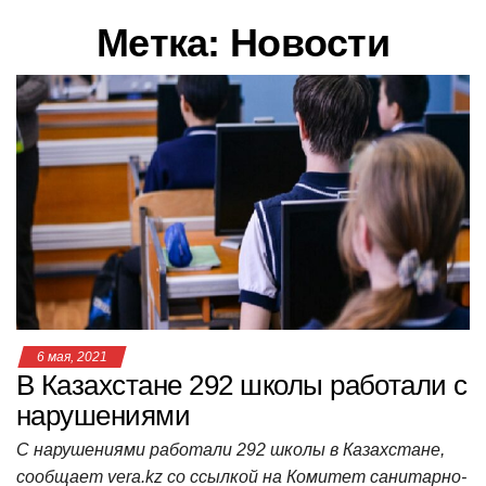
в
Метка:
Новости
и
г
а
ц
и
ю
6 мая, 2021
В Казахстане 292 школы работали с
нарушениями
С нарушениями работали 292 школы в Казахстане,
сообщает vera.kz со ссылкой на Комитет санитарно-