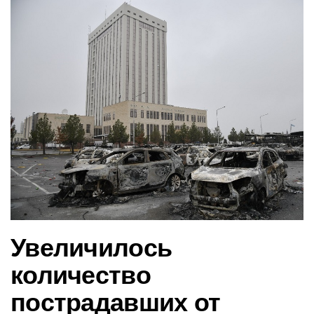
в
и
г
а
ц
и
ю
Увеличилось
количество
пострадавших от