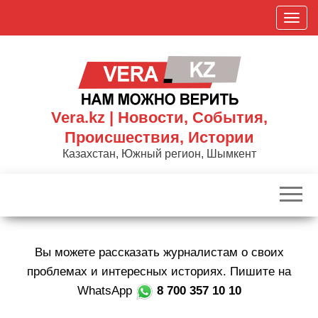
Skip
П
to
о
the
к
content
а
з
а
Vera.kz | Новости, События,
т
Происшествия, Истории
ь
Казахстан, Южный регион, Шымкент
/
С
к
р
ы
Вы можете рассказать журналистам о своих
т
ь
проблемах и интересных историях. Пишите на
н
WhatsApp
8 700 357 10 10
а