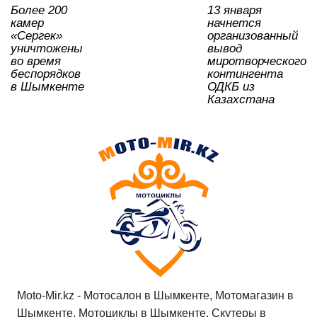
Более 200
13 января
p
o
ss
ть
камер
начнется
k
ni
«Сергек»
организованный
уничтожены
вывод
ki
во время
миротворческого
беспорядков
контингента
в Шымкенте
ОДКБ из
Казахстана
Moto-Mir.kz - Мотосалон в Шымкенте, Мотомагазин в
Шымкенте, Мотоциклы в Шымкенте, Скутеры в