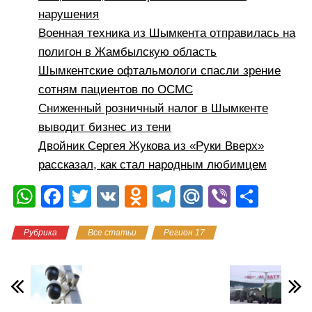
нарушения
Военная техника из Шымкента отправилась на
полигон в Жамбылскую область
Шымкентские офтальмологи спасли зрение
сотням пациентов по ОСМС
Сниженный розничный налог в Шымкенте
выводит бизнес из тени
Двойник Сергея Жукова из «Руки Вверх»
рассказал, как стал народным любимцем
W
F
T
V
O
T
M
Vi
О
h
a
wi
K
d
el
ail
b
тп
Рубрика
Все статьи
Регион 17
at
c
tt
n
e
.R
er
р
s
e
er
o
gr
u
а
A
b
kl
a
в
p
o
a
m
и