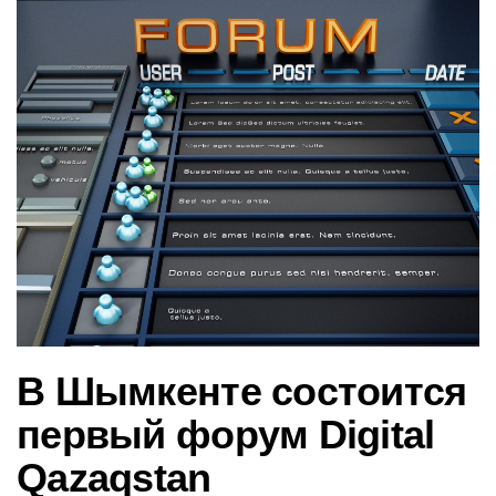
в
и
г
а
ц
и
ю
В Шымкенте состоится
первый форум Digital
Qazaqstan