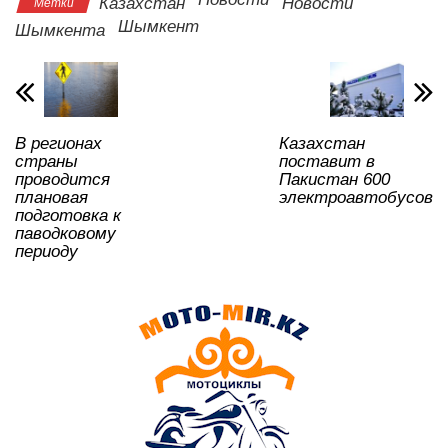
Казахстан
Новости
Метки
A
b
kl
a
в
Шымкент
Шымкента
p
o
a
m
и
p
o
ss
ть
k
ni
В регионах
Казахстан
ki
страны
поставит в
проводится
Пакистан 600
плановая
электроавтобусов
подготовка к
паводковому
периоду