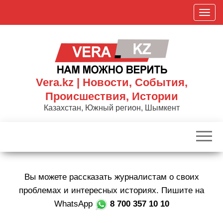
Skip
П
to
о
the
к
content
а
з
а
Vera.kz | Новости, События,
т
Происшествия, Истории
ь
Казахстан, Южный регион, Шымкент
/
С
к
р
ы
Вы можете рассказать журналистам о своих
т
ь
проблемах и интересных историях. Пишите на
н
WhatsApp
8 700 357 10 10
а