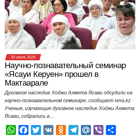
p
o
a
m
в
p
o
ss
и
k
ni
т
ki
ь
30 июля, 2026
Научно-познавательный семинар
«Ясауи Керуен» прошел в
Мактаарале
Духовное наследие Ходжи Ахмета Ясави обсудили на
научно-познавательном семинаре, сообщает vera.kz
Ученые, изучающие духовное наследие Ходжи Ахмета
Ясави, собрались в…
W
F
T
V
O
T
M
Vi
О