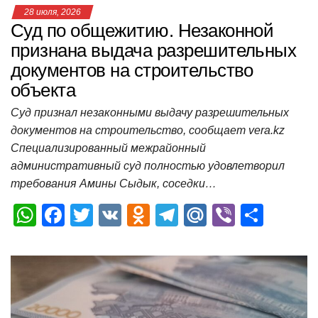
28 июля, 2026
Суд по общежитию. Незаконной
признана выдача разрешительных
документов на строительство
объекта
Суд признал незаконными выдачу разрешительных
документов на строительство, сообщает vera.kz
Специализированный межрайонный
административный суд полностью удовлетворил
требования Амины Сыдык, соседки…
W
F
T
V
O
T
M
Vi
О
h
a
wi
K
d
el
ail
b
т
at
c
tt
n
e
.R
er
п
s
e
er
o
gr
u
р
A
b
kl
a
а