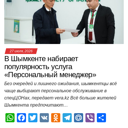
p
o
a
m
в
p
o
ss
и
k
ni
т
ki
ь
27 июля, 2026
В Шымкенте набирает
популярность услуга
«Персональный менеджер»
Без очередей и лишнего ожидания, шымкентцы всё
чаще выбирают персональное обслуживание в
спецЦОНах, передает vera.kz Всё больше жителей
Шымкента предпочитают…
W
F
T
V
O
T
M
Vi
О
h
a
wi
K
d
el
ail
b
т