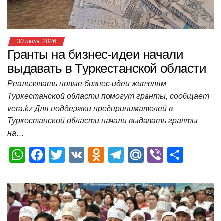
ki
ь
30 июля, 2026
Гранты на бизнес-идеи начали
выдавать в Туркестанской области
Реализовать новые бизнес-идеи жителям
Туркестанской области помогут гранты, сообщает
vera.kz Для поддержки предпринимателей в
Туркестанской области начали выдавать гранты
на…
W
F
T
V
O
T
M
Vi
О
h
a
wi
K
d
el
ail
b
т
at
c
tt
n
e
.R
er
п
s
e
er
o
gr
u
р
A
b
kl
a
а