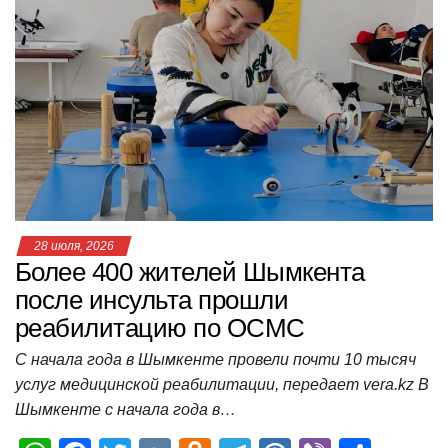
s
e
er
o
gr
u
р
A
b
kl
a
а
p
o
a
m
в
p
o
ss
и
k
ni
т
ki
ь
28 июля, 2026
Более 400 жителей Шымкента
после инсульта прошли
реабилитацию по ОСМС
С начала года в Шымкенте провели почти 10 тысяч
услуг медицинской реабилитации, передает vera.kz В
Шымкенте с начала года в…