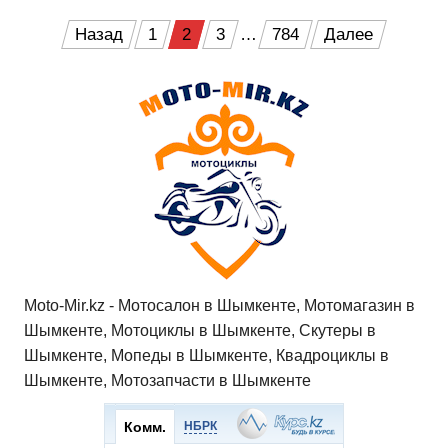
at
c
tt
n
e
.R
er
п
Пагинация
Назад
1
2
3
…
784
Далее
s
e
er
o
gr
u
р
записей
A
b
kl
a
а
p
o
a
m
в
p
o
ss
и
k
ni
т
ki
ь
Moto-Mir.kz - Мотосалон в Шымкенте, Мотомагазин в
Шымкенте, Мотоциклы в Шымкенте, Скутеры в
Шымкенте, Мопеды в Шымкенте, Квадроциклы в
Шымкенте, Мотозапчасти в Шымкенте