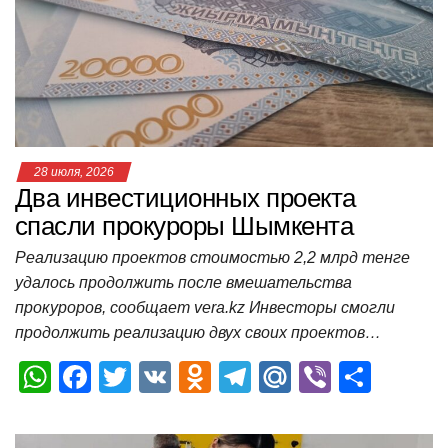
p
o
a
m
в
p
o
ss
и
k
ni
т
ki
ь
28 июля, 2026
Два инвестиционных проекта
спасли прокуроры Шымкента
Реализацию проектов стоимостью 2,2 млрд тенге
удалось продолжить после вмешательства
прокуроров, сообщает vera.kz Инвесторы смогли
продолжить реализацию двух своих проектов…
W
F
T
V
O
T
M
Vi
О
h
a
wi
K
d
el
ail
b
т
at
c
tt
n
e
.R
er
п