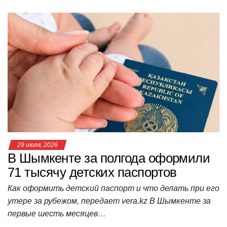
h
a
wi
K
d
el
ail
b
т
at
c
tt
n
e
.R
er
п
s
e
er
o
gr
u
р
A
b
kl
a
а
p
o
a
m
в
p
o
ss
и
k
ni
т
ki
ь
29 июля, 2026
В Шымкенте за полгода оформили
71 тысячу детских паспортов
Как оформить детский паспорт и что делать при его
утере за рубежом, передает vera.kz В Шымкенте за
первые шесть месяцев…