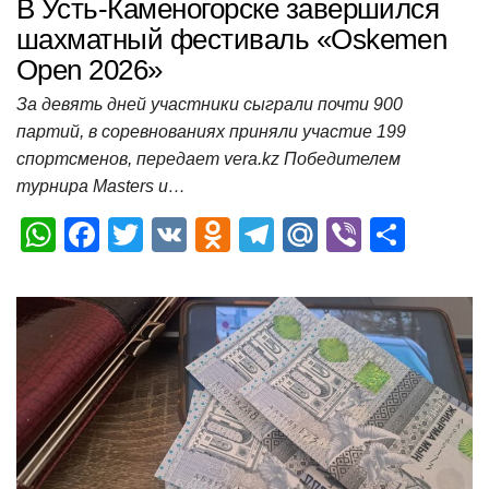
В Усть-Каменогорске завершился
шахматный фестиваль «Oskemen
Open 2026»
За девять дней участники сыграли почти 900
партий, в соревнованиях приняли участие 199
спортсменов, передает vera.kz Победителем
турнира Masters и…
W
F
T
V
O
T
M
Vi
О
h
a
wi
K
d
el
ail
b
т
at
c
tt
n
e
.R
er
п
s
e
er
o
gr
u
р
A
b
kl
a
а
p
o
a
m
в
p
o
ss
и
k
ni
т