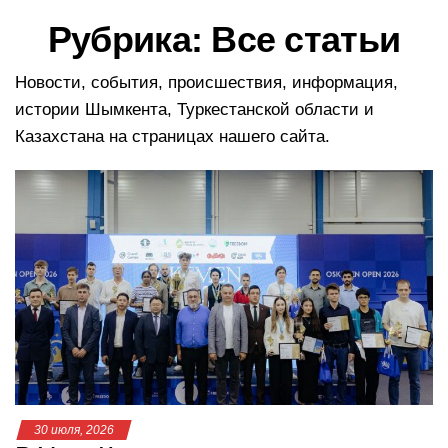
в
Рубрика:
Все статьи
и
г
а
Новости, события, происшествия, информация,
ц
истории Шымкента, Туркестанской области и
и
Казахстана на страницах нашего сайта.
ю
30 июля, 2026