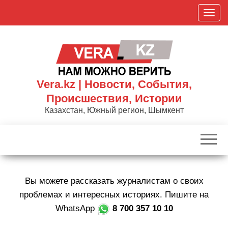
Skip
П
to
о
the
к
content
а
з
а
Vera.kz | Новости, События,
т
Происшествия, Истории
ь
Казахстан, Южный регион, Шымкент
/
С
к
р
ы
Вы можете рассказать журналистам о своих
т
ь
проблемах и интересных историях. Пишите на
н
WhatsApp
8 700 357 10 10
а