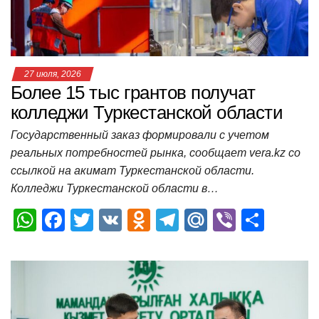
k
ni
т
ki
ь
27 июля, 2026
Более 15 тыс грантов получат
колледжи Туркестанской области
Государственный заказ формировали с учетом
реальных потребностей рынка, сообщает vera.kz со
ссылкой на акимат Туркестанской области.
Колледжи Туркестанской области в…
W
F
T
V
O
T
M
Vi
О
h
a
wi
K
d
el
ail
b
т
at
c
tt
n
e
.R
er
п
s
e
er
o
gr
u
р
A
b
kl
a
а