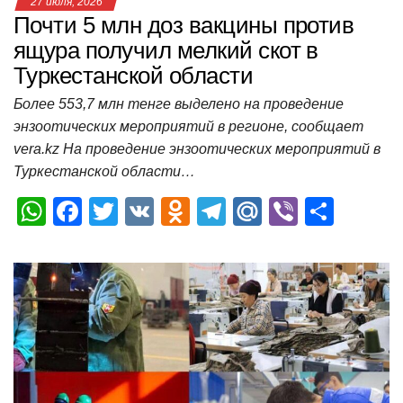
27 июля, 2026
Почти 5 млн доз вакцины против
ящура получил мелкий скот в
Туркестанской области
Более 553,7 млн тенге выделено на проведение
энзоотических мероприятий в регионе, сообщает
vera.kz На проведение энзоотических мероприятий в
Туркестанской области…
W
F
T
V
O
T
M
Vi
О
h
a
wi
K
d
el
ail
b
т
at
c
tt
n
e
.R
er
п
s
e
er
o
gr
u
р
A
b
kl
a
а
p
o
a
m
в
p
o
ss
и