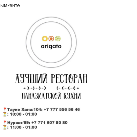
ымкенте