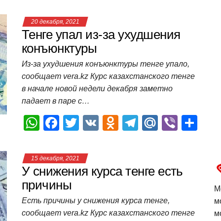
h
a
wi
K
d
el
ail
b
т
at
c
tt
n
e
.R
er
п
20 декабря, 2021
s
e
er
o
gr
u
р
Тенге упал из-за ухудшения
A
b
kl
a
а
конъюнктуры
p
o
a
m
в
Из-за ухудшения конъюнктуры тенге упало,
сообщает vera.kz Курс казахстанского тенге
p
o
ss
и
в начале новой недели декабря заметно
k
ni
т
падает в паре с…
ki
ь
W
F
T
V
O
T
M
Vi
О
h
a
wi
K
d
el
ail
b
т
at
c
tt
n
e
.R
er
п
15 декабря, 2021
s
e
er
o
gr
u
р
У снижения курса тенге есть
A
b
kl
a
а
причины
М
p
o
a
m
в
Есть причины у снижения курса тенге,
м
сообщает vera.kz Курс казахстанского тенге
p
o
ss
и
м