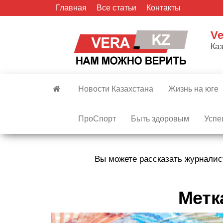
Skip
Главная
Все статьи
Контакты
to
the
Ve
content
Ка
Новости Казахстана
Жизнь на юге
ПроСпорт
Быть здоровым
Успе
Вы можете рассказать журналис
Метк