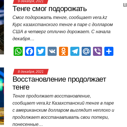
9 декабря, 2021
Ш
s
e
er
o
gr
u
р
Тенге смог подорожать
A
b
kl
a
а
Смог подорожать тенге, сообщает vera.kz
p
o
a
m
в
Курс казахстанского тенге в паре с долларом
США в четверг отлично дорожает. С начала
p
o
ss
и
декабря…
k
ni
т
W
F
T
V
O
T
M
Vi
О
ki
ь
h
a
wi
K
d
el
ail
b
т
at
c
tt
n
e
.R
er
п
8 декабря, 2021
s
e
er
o
gr
u
р
Восстановление продолжает
A
b
kl
a
а
тенге
p
o
a
m
в
Тенге продолжает восстановление,
сообщает vera.kz Казахстанский тенге в паре
p
o
ss
и
с американским долларом выглядит неплохо и
k
ni
т
продолжает восстанавливать свои потери,
ki
ь
понесенные…