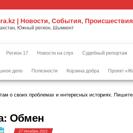
ra.kz | Новости, События, Происшествия
захстан, Южный регион, Шымкент
Регион 17
Новости на слух
Судебный репортаж
шное дело
Полезности
Корзина добра
Проект «Жи
там о своих проблемах и интересных историях. Пишит
а:
Обмен
27 декабря, 2021