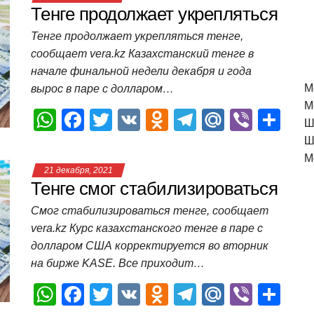
Тенге продолжает укрепляться
Тенге продолжает укрепляться тенге,
сообщает vera.kz Казахстанский тенге в
начале финальной недели декабря и года
M
вырос в паре с долларом…
М
W
F
T
V
O
T
M
Vi
О
Ш
h
a
wi
K
d
el
ail
b
т
Ш
at
c
tt
n
e
.R
er
п
М
21 декабря, 2021
s
e
er
o
gr
u
р
Тенге смог стабилизироваться
A
b
kl
a
а
Смог стабилизироваться тенге, сообщает
p
o
a
m
в
vera.kz Курс казахстанского тенге в паре с
долларом США корректируется во вторник
p
o
ss
и
на бирже KASE. Все приходит…
k
ni
т
W
F
T
V
O
T
M
Vi
О
ki
ь