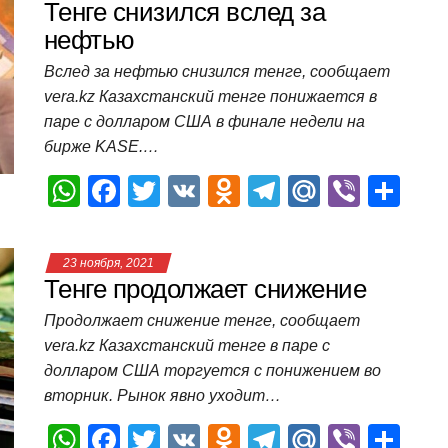
s
e
er
o
gr
u
р
Тенге снизился вслед за
A
b
kl
a
а
нефтью
p
o
a
m
в
Вслед за нефтью снизился тенге, сообщает
vera.kz Казахстанский тенге понижается в
p
o
ss
и
паре с долларом США в финале недели на
k
ni
т
бирже KASE.…
ki
ь
W
F
T
V
O
T
M
Vi
О
h
a
wi
K
d
el
ail
b
т
at
c
tt
n
e
.R
er
п
23 ноября, 2021
s
e
er
o
gr
u
р
Тенге продолжает снижение
A
b
kl
a
а
Продолжает снижение тенге, сообщает
p
o
a
m
в
vera.kz Казахстанский тенге в паре с
долларом США торгуется с понижением во
p
o
ss
и
вторник. Рынок явно уходит…
k
ni
т
W
F
T
V
O
T
M
Vi
О
ki
ь